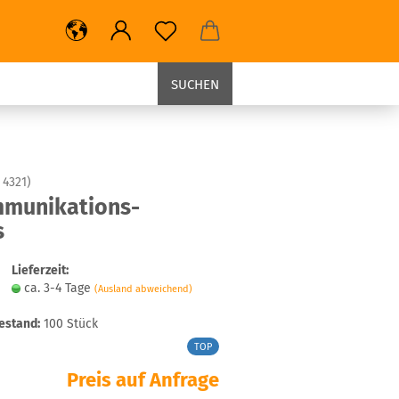
SUCHEN
:
4321
)
munikations-
s
Lieferzeit:
ca. 3-4 Tage
(Ausland abweichend)
estand:
100
Stück
TOP
Preis auf Anfrage