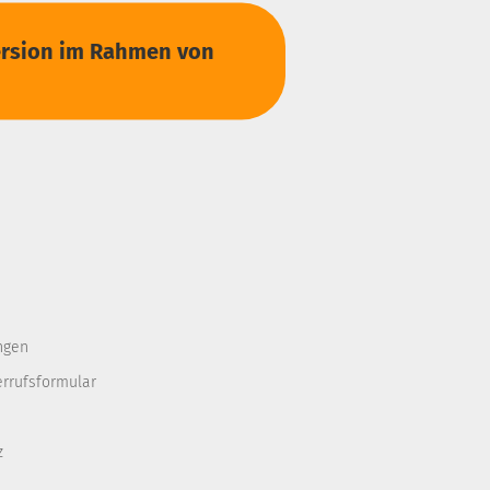
Version im Rahmen von
ngen
errufsformular
z